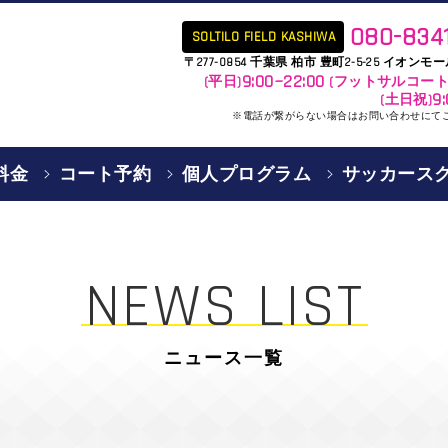
080-834
SOLTILO FIELD KASHIWA
〒277-0854 千葉県 柏市 豊町2-5-25 イオン
9:00~22:00
(平日)
(フットサルコー
9
(土日祝)
※電話が繋がらない場合はお問い合わせにて
料金
コート予約
個人プログラム
サッカース
NEWS LIST
ニュース一覧