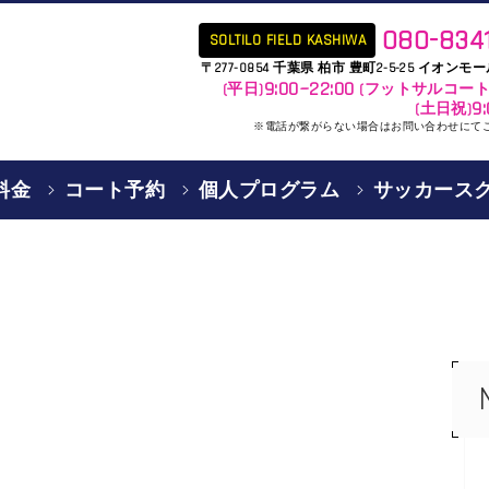
080-834
SOLTILO FIELD KASHIWA
〒277-0854 千葉県 柏市 豊町2-5-25 イオン
9:00~22:00
(平日)
(フットサルコー
9
(土日祝)
※電話が繋がらない場合はお問い合わせにて
料金
コート予約
個人プログラム
サッカース